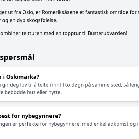
enger ut fra Oslo, er Romeriksåsene et fantastisk område for t
er og en dyp skogsfølelse.
ombiner teltturen med en topptur til Busterudvarden!
e spørsmål
te i Oslomarka?
 gir deg lov til å telte i inntil to døgn på samme sted, så le
e bebodde hus eller hytte.
 best for nybegynnere?
gen er perfekte for nybegynnere, med enkel adkomst og 