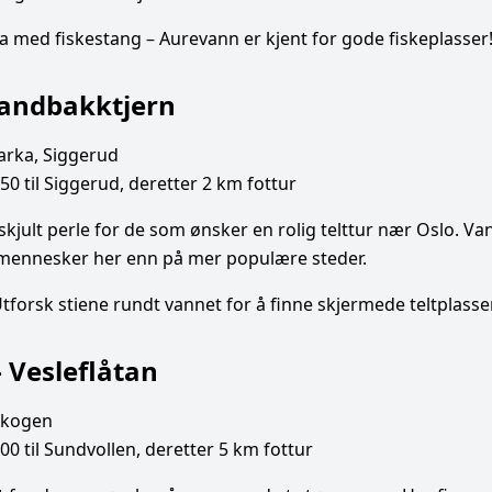
a med fiskestang – Aurevann er kjent for gode fiskeplasser
andbakktjern
rka, Siggerud
0 til Siggerud, deretter 2 km fottur
jult perle for de som ønsker en rolig telttur nær Oslo. Vanne
 mennesker her enn på mer populære steder.
tforsk stiene rundt vannet for å finne skjermede teltplasser
 Vesleflåtan
kogen
0 til Sundvollen, deretter 5 km fottur