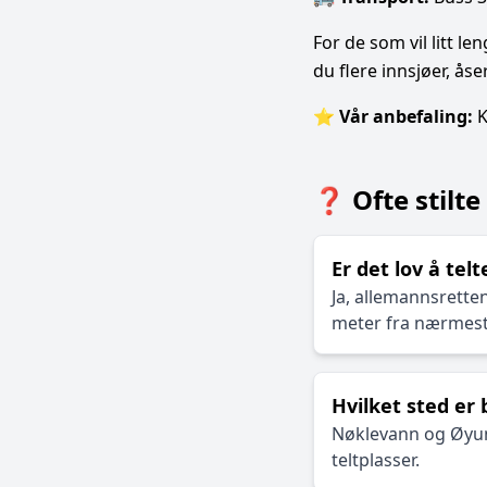
For de som vil litt l
du flere innsjøer, ås
⭐
Vår anbefaling:
K
❓ Ofte stilt
Er det lov å tel
Ja, allemannsretten
meter fra nærmest
Hvilket sted er
Nøklevann og Øyun
teltplasser.