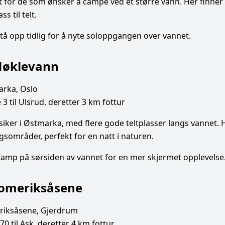
kt for de som ønsker å campe ved et større vann. Her finner
 til telt.
tå opp tidlig for å nyte soloppgangen over vannet.
Nøklevann
rka, Oslo
3 til Ulsrud, deretter 3 km fottur
siker i Østmarka, med flere gode teltplasser langs vannet. 
sområder, perfekt for en natt i naturen.
amp på sørsiden av vannet for en mer skjermet opplevelse
Romeriksåsene
iksåsene, Gjerdrum
0 til Ask, deretter 4 km fottur