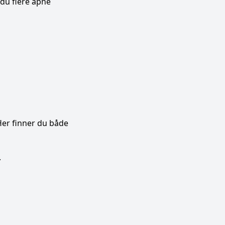
 du flere åpne
Her finner du både
.