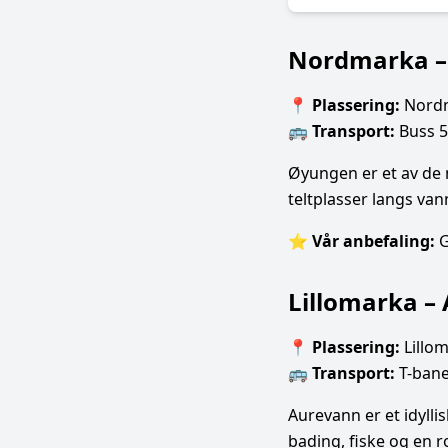
Nordmarka –
📍
Plassering:
Nordm
🚌
Transport:
Buss 51
Øyungen er et av de 
teltplasser langs van
⭐
Vår anbefaling:
G
Lillomarka –
📍
Plassering:
Lillo
🚌
Transport:
T-bane 
Aurevann er et idyllis
bading, fiske og en r