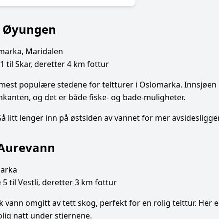
 Øyungen
arka, Maridalen
 til Skar, deretter 4 km fottur
mest populære stedene for teltturer i Oslomarka. Innsjøen h
nkanten, og det er både fiske- og bade-muligheter.
å litt lenger inn på østsiden av vannet for mer avsidesliggen
 Aurevann
marka
5 til Vestli, deretter 3 km fottur
k vann omgitt av tett skog, perfekt for en rolig telttur. Her 
olig natt under stjernene.