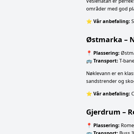
Vesleflåtan er perfe
områder med god plass
⭐
Vår anbefaling:
S
Østmarka – 
📍
Plassering:
Østma
🚌
Transport:
T-bane 
Nøklevann er en klas
sandstrender og skog
⭐
Vår anbefaling:
C
Gjerdrum – 
📍
Plassering:
Romer
🚌
Transport:
Buss 37