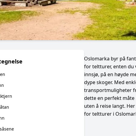
Oslomarka byr på fant
tegnelse
for teltturer, enten du
innsjø, på en høyde med
gen
dype skoger. Med enkl
nn
transportmuligheter f
ktjern
dette en perfekt måte 
uten å reise langt. He
låtan
for teltturer i Oslomar
nn
ksåsene