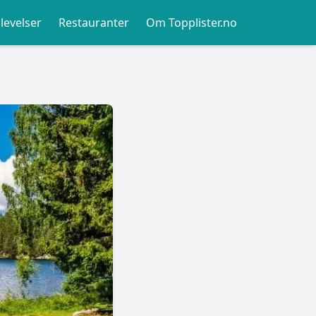
levelser
Restauranter
Om Topplister.no