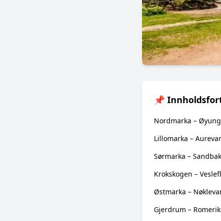
📌 Innholdsfor
Nordmarka – Øyun
Lillomarka – Aureva
Sørmarka – Sandbak
Krokskogen – Veslef
Østmarka – Nøkleva
Gjerdrum – Romeri