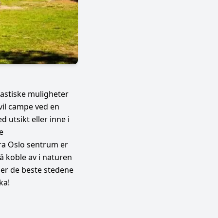
astiske muligheter
 vil campe ved en
 utsikt eller inne i
e
ra Oslo sentrum er
å koble av i naturen
r er de beste stedene
ka!