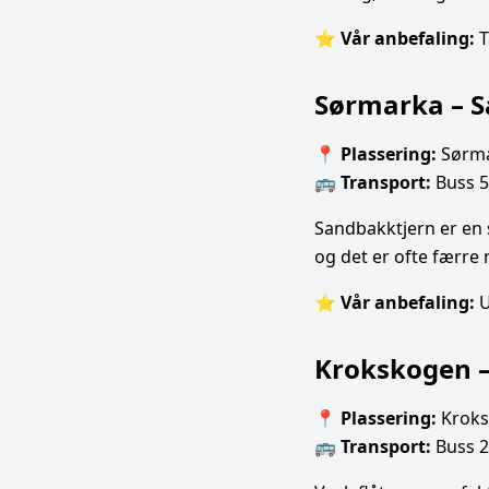
⭐
Vår anbefaling:
T
Sørmarka – S
📍
Plassering:
Sørma
🚌
Transport:
Buss 55
Sandbakktjern er en sk
og det er ofte færre
⭐
Vår anbefaling:
U
Krokskogen –
📍
Plassering:
Kroks
🚌
Transport:
Buss 20