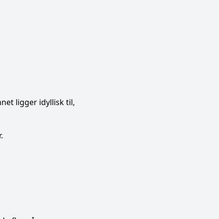
!
t ligger idyllisk til,
.