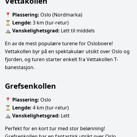
Vettakollen
📍
Plassering:
Oslo (Nordmarka)
⏳
Lengde:
3 km (tur-retur)
⛰
Vanskelighetsgrad:
Lett til middels
En av de mest populære turene for Osloboere!
Vettakollen byr på en spektakulær utsikt over Oslo og
fjorden, og turen starter enkelt fra Vettakollen T-
banestasjon.
Grefsenkollen
📍
Plassering:
Oslo
⏳
Lengde:
4 km (tur-retur)
⛰
Vanskelighetsgrad:
Lett
Perfekt for en kort tur med stor belønning!
Grefsenkollen har en fantastisk utsikt over Oslo